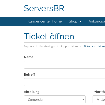
ServersBR
Kundencenter Home
Shop
Ankündig
Ticket öffnen
Support
Kundenlogin
Supporttickets
Ticket abschicken
Name
Betreff
Abteilung
Prioritä