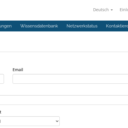
Deutsch
Ein
ungen
Wissensdatenbank
Netzwerkstatus
Kontaktier
Email
t