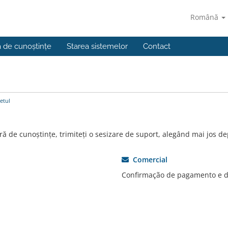
Română
a de cunoștințe
Starea sistemelor
Contact
etul
ră de cunoștințe, trimiteți o sesizare de suport, alegând mai jos de
Comercial
Confirmação de pagamento e d