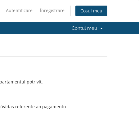
Autentificare
Înregistrare
Coșul meu
Contul meu
partamentul potrivit.
úvidas referente ao pagamento.