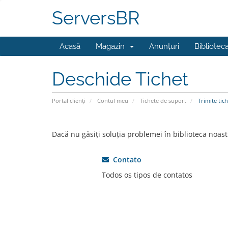
ServersBR
Acasă
Magazin
Anunțuri
Bibliotec
Deschide Tichet
Portal clienți
Contul meu
Tichete de suport
Trimite tich
Dacă nu găsiți soluția problemei în biblioteca noast
Contato
Todos os tipos de contatos